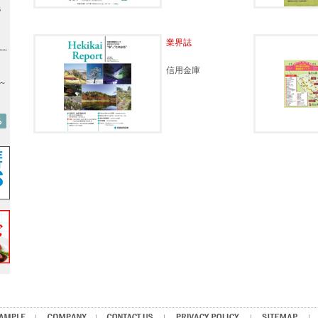
6
業界誌
信用金庫
0～