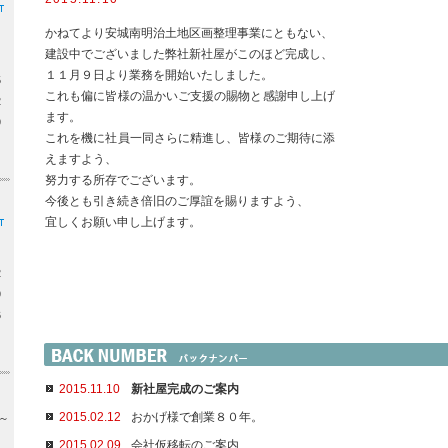
かねてより安城南明治土地区画整理事業にともない、
建設中でございました弊社新社屋がこのほど完成し、
１１月９日より業務を開始いたしました。
5
これも偏に皆様の温かいご支援の賜物と感謝申し上げ
2
ます。
9
これを機に社員一同さらに精進し、皆様のご期待に添
えますよう、
努力する所存でございます。
今後とも引き続き倍旧のご厚誼を賜りますよう、
宜しくお願い申し上げます。
2
9
6
2015.11.10
新社屋完成のご案内
2015.02.12
おかげ様で創業８０年。
0～
2015.02.09
会社仮移転のご案内