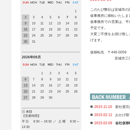
このたび弊社は安城市の
1
仮事務所に移転いたしま
2
3
4
5
6
7
8
仮事務所での営業は、平
9
10
11
12
13
14
15
予定です。
16
17
18
19
20
21
22
大変ご不便をお掛け致し
23
24
25
26
27
28
29
げます。
30
31
仮移転先 〒446-0059
2026年09月
安城市三河安城本町2
1
2
3
4
5
6
7
8
9
10
11
12
13
14
15
16
17
18
19
20
21
22
23
24
25
26
27
28
29
30
2015.11.10
新社屋完
2015.02.12
おかげ様
【営業時間】
平日 8:30～18:30 ／ 土曜 8:30～
2015.02.09
会社仮移
14:30